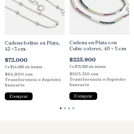
Cadena en Plata con
Cadena bolitas en Plata,
Cubic colores, 40 + 5 cm
42 +3 cm.
$225.900
$72.000
3
x
$75.300
sin interés
3
x
$24.000
sin interés
$203.310
con
$64.800
con
Transferencia o depósito
Transferencia o depósito
bancario
bancario