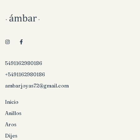
5491162980186
+5491162980186
ambarjoyas72@gmail.com
Inicio
Anillos
Aros
Dijes