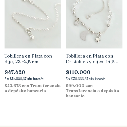
Tobillera en Plata con
Tobillera en Plata con
dije, 22 +2,5 cm
Cristalitos y dijes, 14,5
cm.
$47.420
$110.000
3
x
$15.806,67
sin interés
3
x
$36.666,67
sin interés
$42.678
con
Transferencia
$99.000
con
o depósito bancario
Transferencia o depósito
bancario