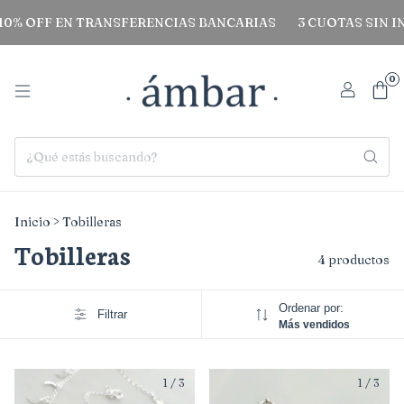
OFF EN TRANSFERENCIAS BANCARIAS
3 CUOTAS SIN INTER
0
Inicio
>
Tobilleras
Tobilleras
4 productos
Ordenar por:
Filtrar
Más vendidos
1
/
3
1
/
3