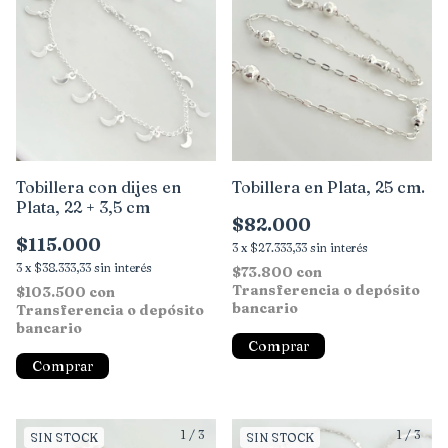
Tobillera con dijes en
Tobillera en Plata, 25 cm.
Plata, 22 + 3,5 cm
$82.000
$115.000
3
x
$27.333,33
sin interés
3
x
$38.333,33
sin interés
$73.800
con
Transferencia o depósito
$103.500
con
bancario
Transferencia o depósito
bancario
1
/
3
1
/
3
SIN STOCK
SIN STOCK