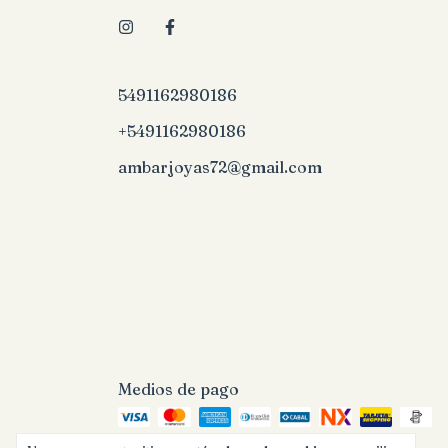
5491162980186
+5491162980186
ambarjoyas72@gmail.com
Medios de pago