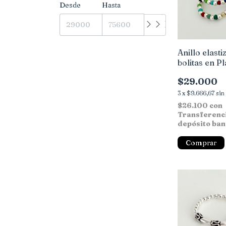
Desde
Hasta
Anillo elast
bolitas en Pl
Piedras
$29.000
3
x
$9.666,67
sin
$26.100
con
Transferenc
depósito ban