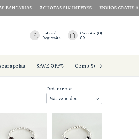
ANCARIAS
3 CUOTAS SIN INTERES
ENVÍOS GRATIS A TOD
Entrá
/
Carrito
(
0
)
Registráte
$0
scarapelas
SAVE OFF%
Como Se Mi Talle?
Pañ
Ordenar por