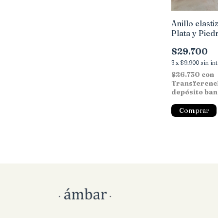
Anillo elast
Plata y Pied
$29.700
3
x
$9.900
sin in
$26.730
con
Transferenc
depósito ban