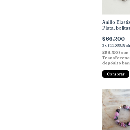
Anillo Elast
Plata, bolita
detalles Bali
$66.200
3
x
$22.066,67
si
$59.580
con
Transferenc
depósito ban