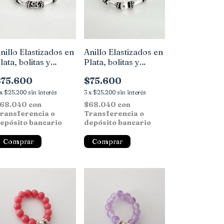
nillo Elastizados en
Anillo Elastizados en
lata, bolitas y
Plata, bolitas y
etalles Bali
detalles Bali
$75.600
$75.600
x
$25.200
sin interés
3
x
$25.200
sin interés
68.040
con
$68.040
con
ransferencia o
Transferencia o
epósito bancario
depósito bancario