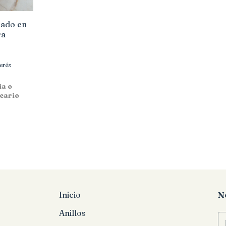
izado en
ra
terés
ia o
cario
Inicio
N
Anillos