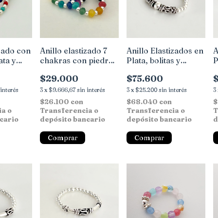
izado con
Anillo elastizado 7
Anillo Elastizados en
A
ata y
chakras con piedras
Plata, bolitas y
P
facetadas, onix mate
detalles Bali
d
$29.000
$75.600
y bolitas en Plata
 interés
3
x
$9.666,67
sin interés
3
x
$25.200
sin interés
3
$26.100
con
$68.040
con
$
ia o
Transferencia o
Transferencia o
T
cario
depósito bancario
depósito bancario
d