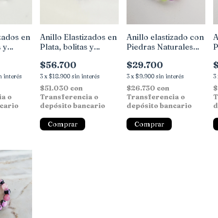
izados en
Anillo Elastizados en
Anillo elastizado con
A
s y
Plata, bolitas y
Piedras Naturales
P
detalles Bali
colores y detalles en
y
$56.700
$29.700
Plata
n interés
3
x
$18.900
sin interés
3
x
$9.900
sin interés
3
$51.030
con
$26.730
con
$
ia o
Transferencia o
Transferencia o
T
cario
depósito bancario
depósito bancario
d