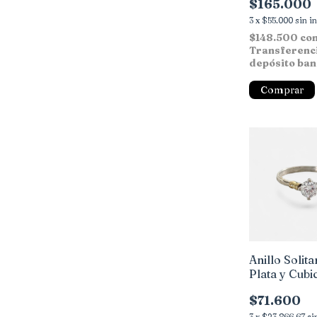
$165.000
3
x
$55.000
sin i
$148.500
co
Transferenc
depósito ban
Comprar
Anillo Solita
Plata y Cubi
$71.600
3
x
$23.866,67
si