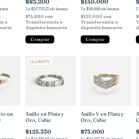
$83.200
$150.000
nterés
3
x
$27.733,33
sin interés
3
x
$50.000
sin interés
3
n
$74.880
con
$135.000
con
$
ia o
Transferencia o
Transferencia o
T
cario
depósito bancario
depósito bancario
d
Comprar
Comprar
GRATIS
rio en
Anillo en Plata y
Anillo V en Plata y
A
c
Oro, Cubic
Oro, Cubic
O
$125.330
$73.000
n interés
3
x
$41.776,67
sin interés
3
x
$24.333,33
sin interés
3