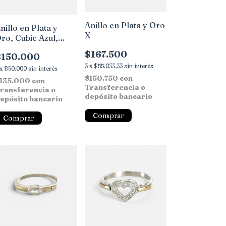
Anillo en Plata y Oro
nillo en Plata y
X
ro, Cubic Azul,
irconias
$167.500
$150.000
3
x
$55.833,33
sin interés
x
$50.000
sin interés
$150.750
con
135.000
con
Transferencia o
ransferencia o
depósito bancario
epósito bancario
Comprar
Comprar