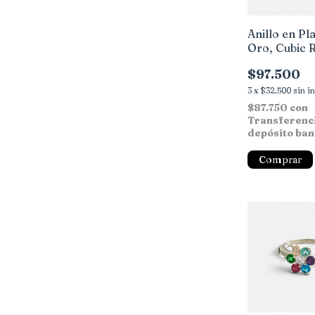
Anillo en Pla
Oro, Cubic 
blanco
$97.500
3
x
$32.500
sin i
$87.750
con
Transferenc
depósito ban
Comprar