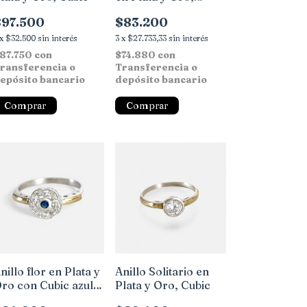
Cubic
$97.500
$83.200
x
$32.500
sin interés
3
x
$27.733,33
sin interés
87.750
con
$74.880
con
ransferencia o
Transferencia o
epósito bancario
depósito bancario
Comprar
Comprar
nillo flor en Plata y
Anillo Solitario en
ro con Cubic azul y
Plata y Oro, Cubic
lancos