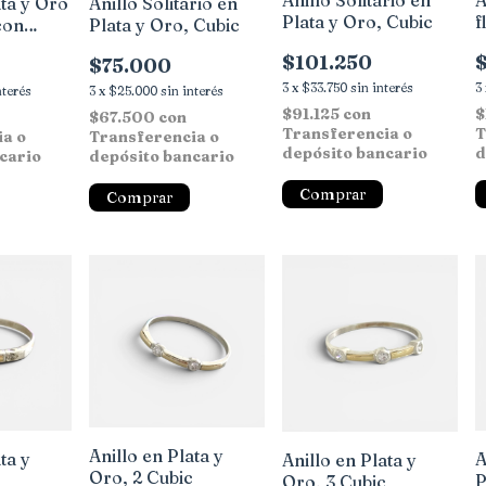
Anillo Solitario en
A
Anillo Solitario en
ata y Oro
Plata y Oro, Cubic
f
Plata y Oro, Cubic
 con
$101.250
$75.000
3
x
$33.750
sin interés
3
3
x
$25.000
sin interés
nterés
$91.125
con
$
$67.500
con
Transferencia o
T
Transferencia o
ia o
depósito bancario
d
depósito bancario
cario
Comprar
Comprar
Anillo en Plata y
ta y
A
Anillo en Plata y
Oro, 2 Cubic
c
P
Oro, 3 Cubic