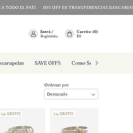
 EL PAÍS
10% OFF EN TRANSFERENCIAS BANCARIAS
3 C
Entrá
/
Carrito
(
0
)
Registráte
$0
scarapelas
SAVE OFF%
Como Se Mi Talle?
Pañ
Ordenar por
GRATIS
GRATIS