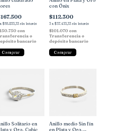
nillo cuadrado
Anillo en Plata y Oro
lores
con Ónix
$167.500
$112.300
x
$55.833,33
sin interés
3
x
$37.433,33
sin interés
150.750
con
$101.070
con
ransferencia o
Transferencia o
epósito bancario
depósito bancario
Comprar
Comprar
nillo Solitario en
Anillo medio Sin fín
lata y Oro, Cubic
en Plata y Oro,