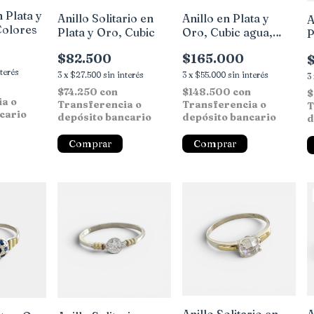
n Plata y
Anillo en Plata y
Anillo Solitario en
A
Colores
Oro, Cubic agua,
Plata y Oro, Cubic
P
Zirconias
$165.000
$82.500
nterés
3
x
$55.000
sin interés
3
x
$27.500
sin interés
3
$148.500
con
$74.250
con
$
ia o
Transferencia o
Transferencia o
T
cario
depósito bancario
depósito bancario
d
Comprar
Comprar