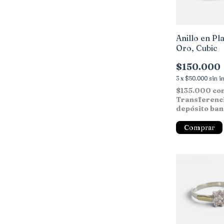
Anillo en Pla
Oro, Cubic
$150.000
3
x
$50.000
sin i
$135.000
co
Transferenc
depósito ban
Comprar