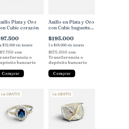
nillo Plata y Oro
Anillo en Plata y Oro
on Cubic corazón
con Cubic baguette
colores
$97.500
$195.000
x
$32.500
sin interés
3
x
$65.000
sin interés
87.750
con
$175.500
con
ransferencia o
Transferencia o
epósito bancario
depósito bancario
Comprar
Comprar
GRATIS
GRATIS