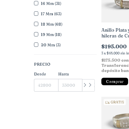
16 Mm (31)
17 Mm (63)
18 Mm (68)
Anillo Plata 
19 Mm (18)
hileras de C
20 Mm (3)
$195.000
3
x
$65.000
sin i
$175.500
con
PRECIO
Transferenc
depósito ban
Desde
Hasta
Comprar
GRATIS