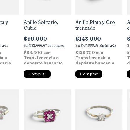
ta y
Anillo Solitario,
Anillo Plata y Oro
A
Cubic
trenzado
c
$98.000
$143.000
nterés
3
x
$32.666,67
sin interés
3
x
$47.666,67
sin interés
3
n
$88.200
con
$128.700
con
$
ia o
Transferencia o
Transferencia o
T
cario
depósito bancario
depósito bancario
d
Comprar
Comprar