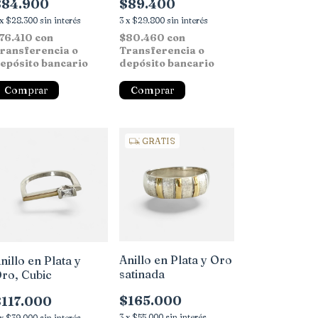
$84.900
$89.400
x
$28.300
sin interés
3
x
$29.800
sin interés
76.410
con
$80.460
con
ransferencia o
Transferencia o
epósito bancario
depósito bancario
Comprar
Comprar
GRATIS
Anillo en Plata y Oro
nillo en Plata y
satinada
ro, Cubic
$165.000
$117.000
3
x
$55.000
sin interés
x
$39.000
sin interés