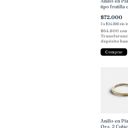
Anillo en Pl
tipo frutilla
Cubic azul
$72.000
3
x
$24.000
sin i
$64.800
con
Transferenc
depósito ban
Comprar
Anillo en Pla
Oro, 2 Cubi