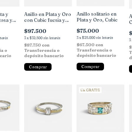
Anillo solitario en
ta y
Anillo en Plata y Oro
A
Plata y Oro, Cubic
Rosa y
con Cubic fucsia y
O
blanco
Z
$75.000
$97.500
3
x
$25.000
sin interés
nterés
3
x
$32.500
sin interés
3
$67.500
con
$87.750
con
$
Transferencia o
ia o
Transferencia o
T
depósito bancario
cario
depósito bancario
d
Comprar
Comprar
GRATIS