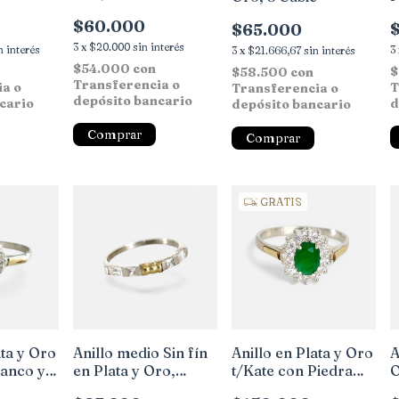
$60.000
$65.000
3
x
$20.000
sin interés
n interés
3
3
x
$21.666,67
sin interés
$54.000
con
$
$58.500
con
Transferencia o
ia o
T
Transferencia o
depósito bancario
cario
d
depósito bancario
Comprar
Comprar
GRATIS
ata y Oro
Anillo medio Sin fín
Anillo en Plata y Oro
A
lanco y
en Plata y Oro,
t/Kate con Piedra
O
Cubic
Verde, Zirconias
b