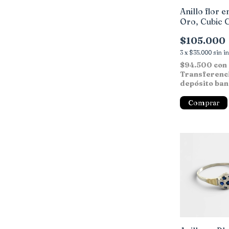
Anillo flor e
Oro, Cubic 
$105.000
3
x
$35.000
sin i
$94.500
con
Transferenc
depósito ban
Comprar