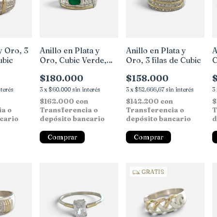
y Oro, 3
Anillo en Plata y
Anillo en Plata y
A
ubic
Oro, Cubic Verde,
Oro, 3 filas de Cubic
C
baguette blanco
$180.000
$158.000
nterés
3
x
$60.000
sin interés
3
x
$52.666,67
sin interés
3
$162.000
con
$142.200
con
$
ia o
Transferencia o
Transferencia o
T
cario
depósito bancario
depósito bancario
d
Comprar
Comprar
GRATIS