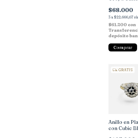
$68.000
3
x
$22.666,67
si
$61.200
con
Transferenc
depósito ban
Comprar
GRATIS
Anillo en Pl
con Cubic B
negro