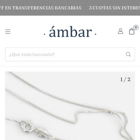
F EN TRANSFERENCIAS BANCARIAS
3 CUOTAS SIN INTERES
0
1
/
2