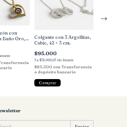
Colgante en 
zón con
dona, Zirconi
Colgante con 3 Argollitas,
ta Baño Oro,
Cubic, 42 + 3 cm.
$126.000
$95.000
3
x
$42.000
sin in
interés
$113.400
con
3
x
$31.666,67
sin interés
Transferencia
o depósito ba
$85.500
con
Transferencia
ncario
o depósito bancario
ewsletter