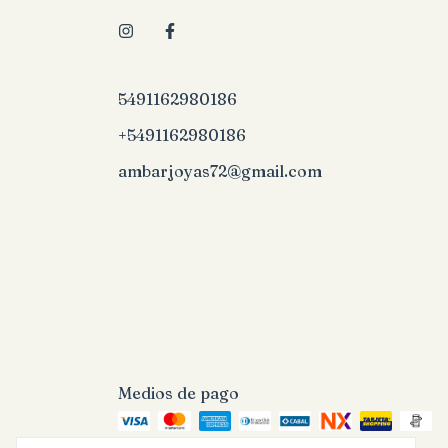
5491162980186
+5491162980186
ambarjoyas72@gmail.com
Medios de pago