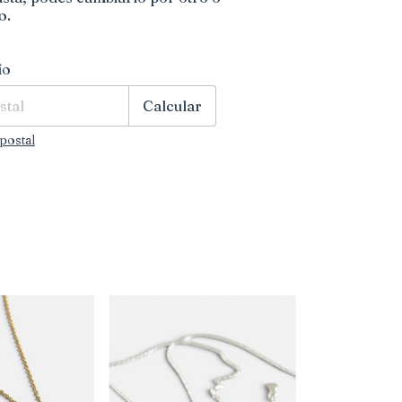
o.
CP:
Cambiar CP
ío
Calcular
postal
GRATIS