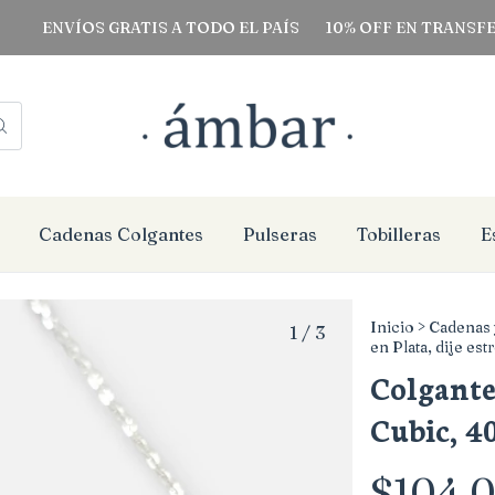
NVÍOS GRATIS A TODO EL PAÍS
10% OFF EN TRANSFERENCI
Cadenas Colgantes
Pulseras
Tobilleras
E
Inicio
>
Cadenas 
1
/
3
en Plata, dije est
Colgante 
Cubic, 40
$104.