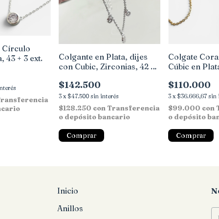
 Círculo
Colgante en Plata, dijes
Colgate Cora
, 43 + 3 ext.
con Cubic, Zirconias, 42 +3
Cúbic en Pla
cm
42 + 2,5 cm.
$142.500
$110.000
interés
3
x
$47.500
sin interés
3
x
$36.666,67
sin 
ransferencia
$128.250
con
Transferencia
$99.000
con
ncario
o depósito bancario
o depósito ba
Inicio
N
Anillos