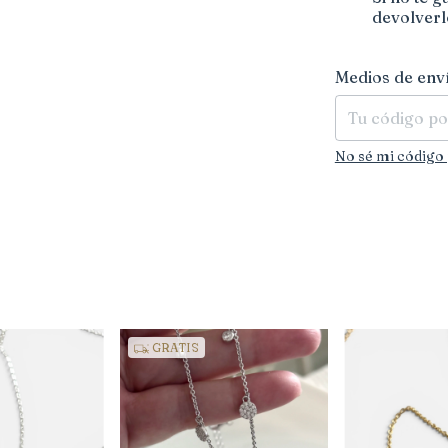
devolverl
Entregas para el 
Medios de env
No sé mi código 
GRATIS