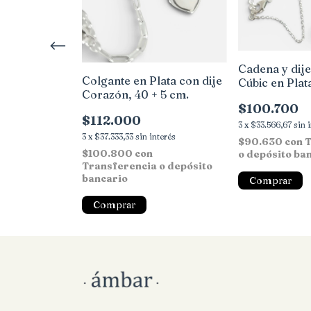
Cadena y dije
ta, dije
Colgante en Plata con dije
Cúbic en Plata
ubic, 42 + 3
Corazón, 40 + 5 cm.
$100.700
$112.000
3
x
$33.566,67
sin 
interés
3
x
$37.333,33
sin interés
$90.630
con
T
ransferencia
$100.800
con
o depósito ba
ncario
Transferencia o depósito
bancario