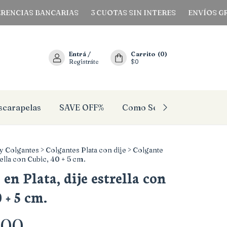
AS BANCARIAS
3 CUOTAS SIN INTERES
ENVÍOS GRATIS A
Entrá
/
Carrito
(
0
)
Registráte
$0
scarapelas
SAVE OFF%
Como Se Mi Talle?
Pañ
y Colgantes
>
Colgantes Plata con dije
>
Colgante
rella con Cubic, 40 + 5 cm.
en Plata, dije estrella con
 + 5 cm.
000