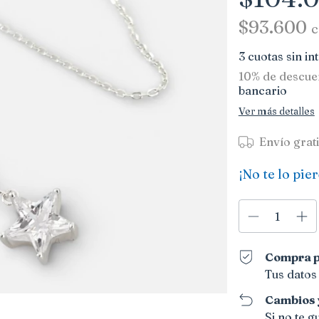
$93.600
c
3
cuotas sin in
10% de descue
bancario
Ver más detalles
Envío grat
¡No te lo pier
Compra p
Tus datos
Cambios 
Si no te 