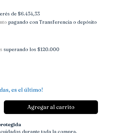
terés de
$6.434,33
nto
pagando con Transferencia o depósito
is
superando los
$120.000
das, es el último!
rotegida
 cuidados durante toda la compra.