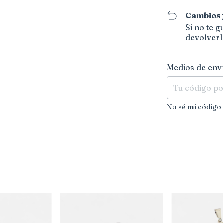
Cambios 
Si no te 
devolverl
Entregas para el 
Medios de env
No sé mi código 