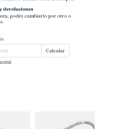
y devoluciones
gusta, podés cambiarlo por otro o
o.
CP:
Cambiar CP
ío
Calcular
postal
GRATIS