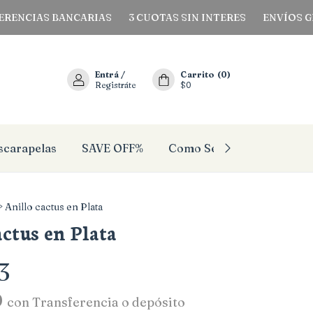
AS BANCARIAS
3 CUOTAS SIN INTERES
ENVÍOS GRATIS A
Entrá
/
Carrito
(
0
)
Registráte
$0
scarapelas
SAVE OFF%
Como Se Mi Talle?
Pañ
>
Anillo cactus en Plata
actus en Plata
3
0
con
Transferencia o depósito