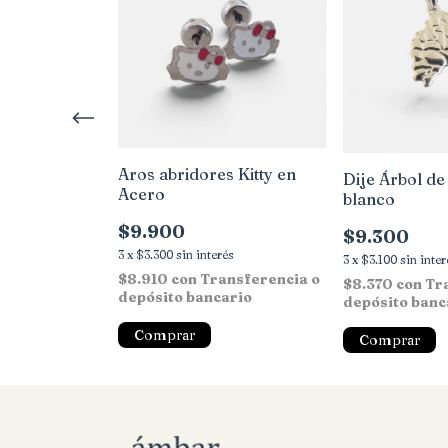
 Acero Blanco
Aros abridores Kitty en
Dije Árbol de
Acero
blanco
$9.900
$9.300
terés
3
x
$3.300
sin interés
ansferencia o
3
x
$3.100
sin inter
ario
$8.910
con
Transferencia o
$8.370
con
Tr
depósito bancario
depósito banc