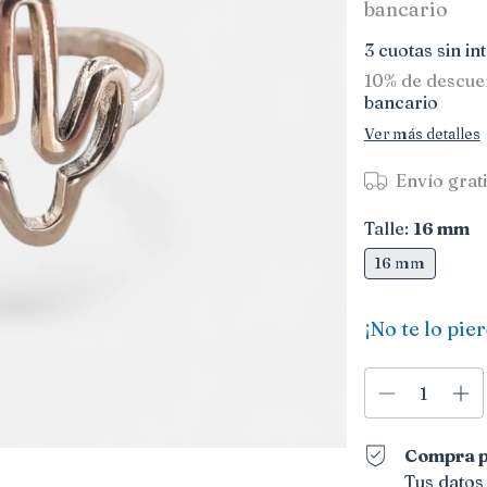
bancario
3
cuotas sin in
10% de descue
bancario
Ver más detalles
Envío grat
Talle:
16 mm
16 mm
¡No te lo pier
Compra p
Tus datos