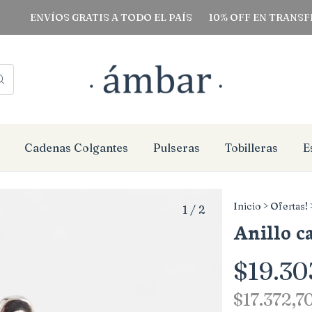
NVÍOS GRATIS A TODO EL PAÍS
10% OFF EN TRANSFERENCI
Cadenas Colgantes
Pulseras
Tobilleras
E
Inicio
>
Ofertas!
1
/
2
Anillo c
$19.30
$17.372,7