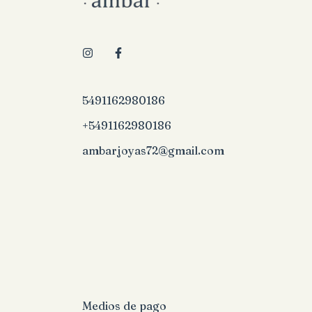
5491162980186
+5491162980186
ambarjoyas72@gmail.com
Medios de pago