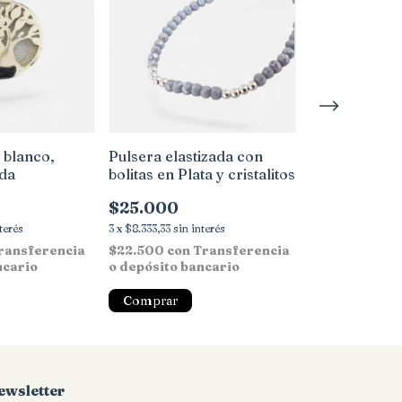
 blanco,
Pulsera elastizada con
Dije Medalla
ida
bolitas en Plata y cristalitos
Plata, 3,3 x 2
$25.000
$139.000
nterés
3
x
$8.333,33
sin interés
3
x
$46.333,33
sin 
ransferencia
$22.500
con
Transferencia
$125.100
con
ncario
o depósito bancario
o depósito ba
ewsletter