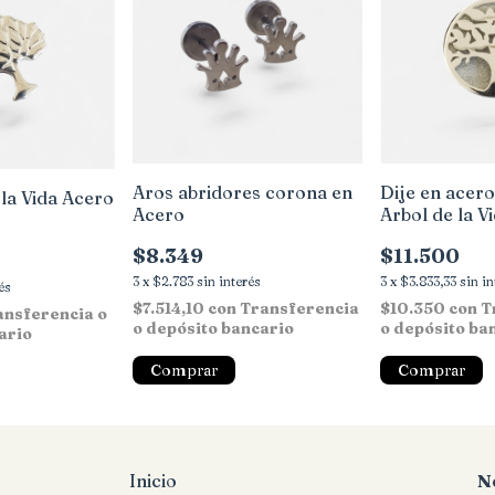
Aros abridores corona en
Dije en acero
 la Vida Acero
Acero
Arbol de la V
$8.349
$11.500
3
x
$2.783
sin interés
3
x
$3.833,33
sin i
és
$7.514,10
con
Transferencia
$10.350
con
T
ansferencia o
o depósito bancario
o depósito ba
ario
Inicio
N